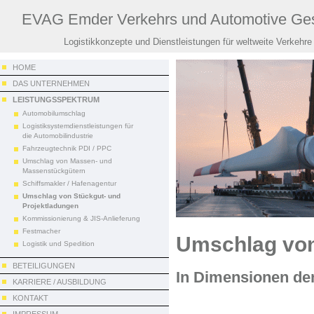
EVAG Emder Verkehrs und Automotive Ges
Logistikkonzepte und Dienstleistungen für weltweite Verkehre
HOME
DAS UNTERNEHMEN
LEISTUNGSSPEKTRUM
Automobilumschlag
Logistiksystemdienstleistungen für
die Automobilindustrie
Fahrzeugtechnik PDI / PPC
Umschlag von Massen- und
Massenstückgütern
Schiffsmakler / Hafenagentur
Umschlag von Stückgut- und
Projektladungen
Kommissionierung & JIS-Anlieferung
Festmacher
Umschlag von
Logistik und Spedition
BETEILIGUNGEN
In Dimensionen de
KARRIERE / AUSBILDUNG
KONTAKT