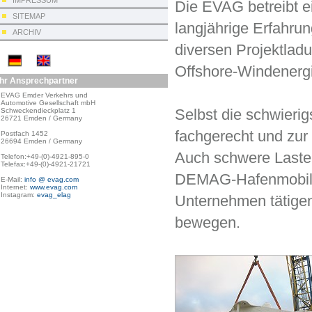
IMPRESSUM
Die EVAG betreibt e
SITEMAP
langjährige Erfahru
ARCHIV
diversen Projektlad
Offshore-Windenergi
Ihr Ansprechpartner
EVAG Emder Verkehrs und

Automotive Gesellschaft mbH

Selbst die schwierig
Schweckendieckplatz 1

26721 Emden / Germany

fachgerecht und zur
Postfach 1452

26694 Emden / Germany

Auch schwere Lasten
Telefon:+49-(0)-4921-895-0

Telefax:+49-(0)-4921-21721

DEMAG-Hafenmobilkr
E-Mail: 
info @ evag.com
Internet: 
www.evag.com
Instagram: 
evag_elag
Unternehmen tätigen
bewegen.