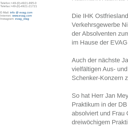
Telefon:+49-(0)-4921-895-0

Telefax:+49-(0)-4921-21721

E-Mail: 
info @ evag.com
Die IHK Ostfriesla
Internet: 
www.evag.com
Instagram: 
evag_elag
Verkehrsgewerbe Ni
der Absolventen zu
im Hause der EVAG 
Auch der nächste Ja
vielfältigen Aus- u
Schenker-Konzern z
So hat Herr Jan Meye
Praktikum in der DB
absolviert und Frau 
dreiwöchigem Prakti