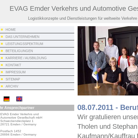
EVAG Emder Verkehrs und Automotive Ges
Logistikkonzepte und Dienstleistungen für weltweite Verkehre
HOME
DAS UNTERNEHMEN
LEISTUNGSSPEKTRUM
BETEILIGUNGEN
KARRIERE / AUSBILDUNG
KONTAKT
IMPRESSUM
SITEMAP
ARCHIV
08.07.2011 - Ber
Ihr Ansprechpartner
EVAG Emder Verkehrs und

Wir gratulieren uns
Automotive Gesellschaft mbH

Schweckendieckplatz 1

26721 Emden / Germany

Tholen und Stephan 
Postfach 1452

Kaufmann/Kauffrau fü
26694 Emden / Germany
