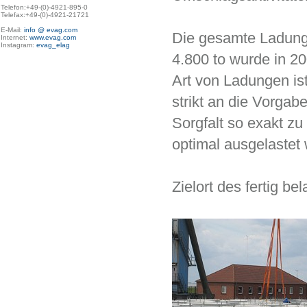
Telefon:+49-(0)-4921-895-0

Telefax:+49-(0)-4921-21721

E-Mail: 
info @ evag.com
Die gesamte Ladung
Internet: 
www.evag.com
Instagram: 
evag_elag
4.800 to wurde in 2
Art von Ladungen ist
strikt an die Vorga
Sorgfalt so exakt zu
optimal ausgelastet 
Zielort des fertig be