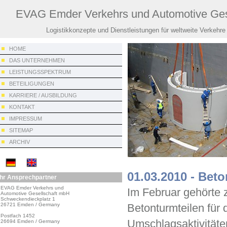
EVAG Emder Verkehrs und Automotive Ges
Logistikkonzepte und Dienstleistungen für weltweite Verkehre
HOME
DAS UNTERNEHMEN
LEISTUNGSSPEKTRUM
BETEILIGUNGEN
KARRIERE / AUSBILDUNG
KONTAKT
IMPRESSUM
SITEMAP
ARCHIV
01.03.2010 - Bet
Ihr Ansprechpartner
EVAG Emder Verkehrs und

Im Februar gehörte 
Automotive Gesellschaft mbH

Schweckendieckplatz 1

26721 Emden / Germany

Betonturmteilen für
Postfach 1452

Umschlagsaktivitäte
26694 Emden / Germany
